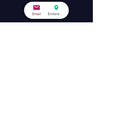
Email
Endereço - São Paulo
São Paulo
Rua Bandeira Paulista, 275,
8º andar conjunto 82.
SP
Itaim Bibi, SP.
CEP.: 04532-012
RJ
Rio de Janeiro
Av. Presidente Wilson, nº 231, 9º andar.
Centro, RJ.
CEP.: 20030-905
2021 | Design por
Bella Sobral Studio