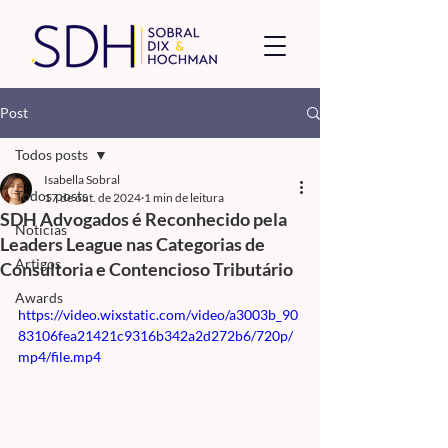
Post
Todos posts
Isabella Sobral
Todos posts
17 de out. de 2024
1 min de leitura
SDH Advogados é Reconhecido pela
Noticias
Leaders League nas Categorias de
Artigos
Consultoria e Contencioso Tributário
Awards
https://video.wixstatic.com/video/a3003b_90
83106fea21421c9316b342a2d272b6/720p/
mp4/file.mp4