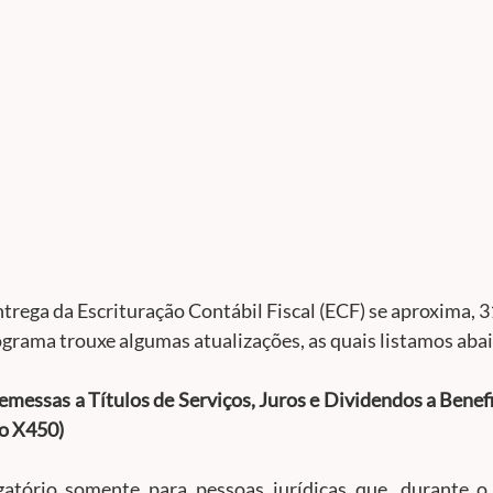
ntrega da Escrituração Contábil Fiscal (ECF) se aproxima, 31
ograma trouxe algumas atualizações, as quais listamos abai
essas a Títulos de Serviços, Juros e Dividendos a Benefic
ro X450)
gatório somente para pessoas jurídicas que, durante o 