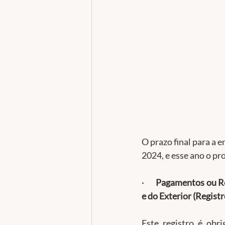
O prazo final para a e
2024, e esse ano o pr
·       
Pagamentos ou Rem
e do Exterior (Regist
Este registro é obri