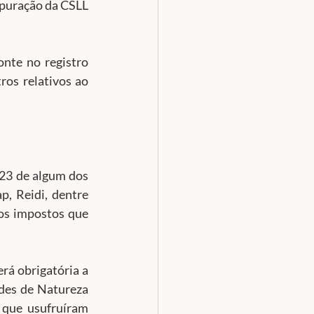
puração da CSLL 
nte no registro 
os relativos ao 
23 de algum dos 
p, Reidi, dentre 
aos impostos que 
rá obrigatória a 
des de Natureza 
 que usufruíram 