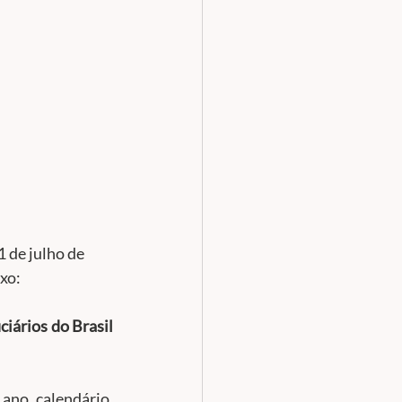
 de julho de 
xo:
iários do Brasil 
ano calendário, 