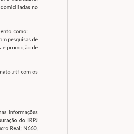
domiciliadas no 
A novidade desse registro consiste na inclusão de novos campos para preenchimento, como: 	
om pesquisas de 
s e promoção de 
ato .rtf com os 
nas informações 
puração do IRPJ 
cro Real; N660, 