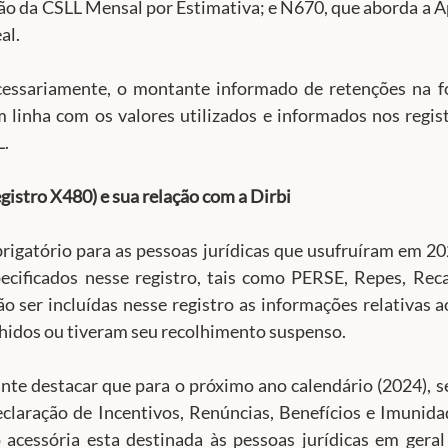
ão da CSLL Mensal por Estimativa; e N670, que aborda a A
al.
cessariamente, o montante informado de retenções na fo
linha com os valores utilizados e informados nos registr
L.
egistro X480) e sua relação com a Dirbi
rigatório para as pessoas jurídicas que usufruíram em 20
pecificados nesse registro, tais como PERSE, Repes, Reca
o ser incluídas nesse registro as informações relativas 
lhidos ou tiveram seu recolhimento suspenso.
te destacar que para o próximo ano calendário (2024), se
eclaração de Incentivos, Renúncias, Benefícios e Imunida
o acessória esta destinada às pessoas jurídicas em geral