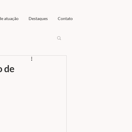
de atuação
Destaques
Contato
o de