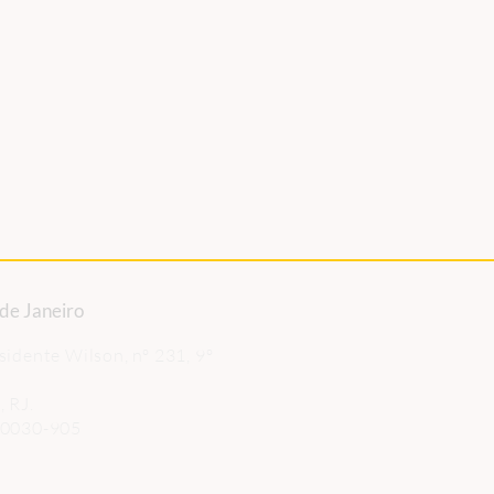
 de Janeiro
sidente Wilson, nº 231, 9º
, RJ.
20030-905