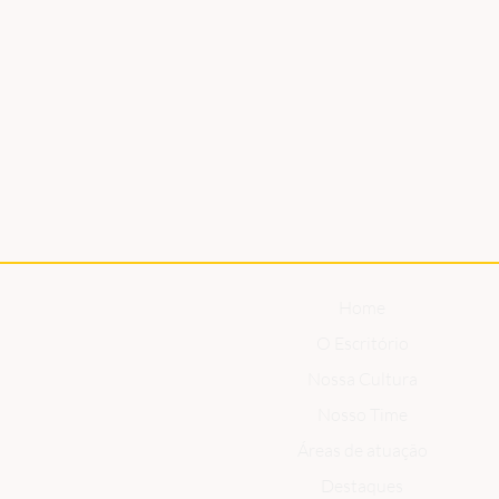
eletrônicos com IBS e CBS?
Home
O Escritório
Nossa Cultura
Nosso Time
Áreas de atuação
Destaques