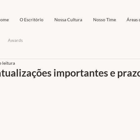
ome
O Escritório
Nossa Cultura
Nosso Time
Áreas 
Awards
 leitura
tualizações importantes e praz