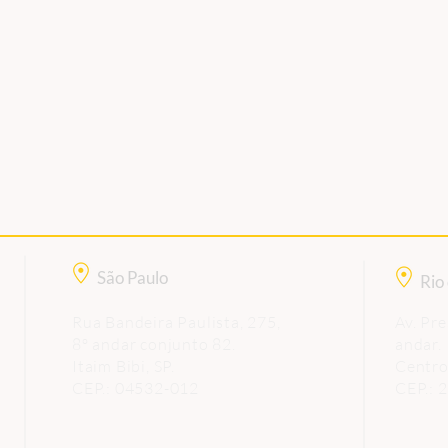
NFC-e são prorrogadas
São Paulo
Rio
Rua Bandeira Paulista, 275,
Av. Pre
8º andar conjunto 82.
andar.
Itaim Bibi, SP.
Centro
CEP.: 04532-012
CEP.: 