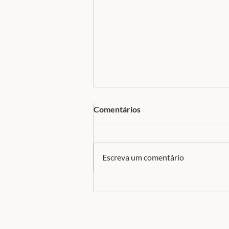
Comentários
Escreva um comentário
Reforma Tributária:
finalmente, quando começa a
emissão obrigatória dos
documentos fiscais