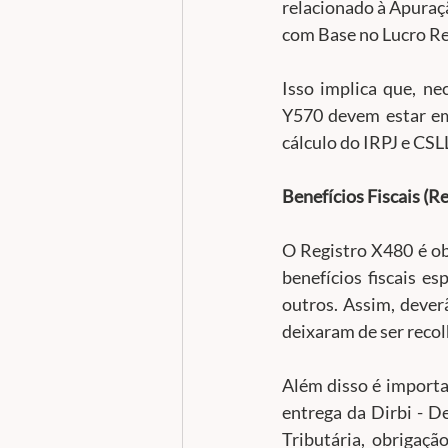
relacionado à Apuraç
com Base no Lucro Re
Isso implica que, ne
Y570 devem estar em 
cálculo do IRPJ e CSL
Benefícios Fiscais (R
O Registro X480 é ob
benefícios fiscais es
outros. Assim, deverã
deixaram de ser reco
Além disso é importan
entrega da Dirbi - D
Tributária, obrigaçã